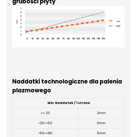
grubości płyty
Naddatki technologiczne dla
palenia
plazmowego
Min. Naddatek / 1 strona
<= 20
2mm
>20<=50
3mm
>50<=80
5mm