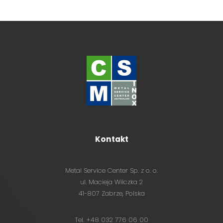
Kontakt
Metal Service Center Sp. z o. o.
ul. Macieja Wilczka 2
41-807 Zabrze, Polska
Tel. +48 032 776 06 00