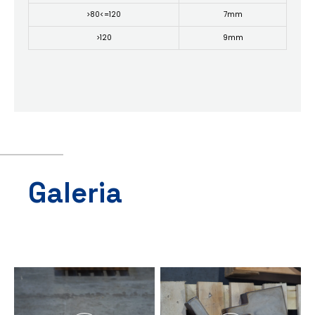
>80<=120
7mm
>120
9mm
Galeria