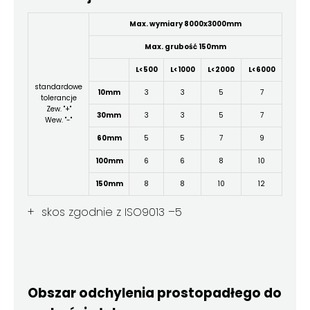
Max. wymiary 8000x3000mm
Max. grubość 150mm
L<500
L<1000
L<2000
L<6000
standardowe
10mm
3
3
5
7
tolerancje
Zew. "+"
30mm
3
3
5
7
Wew. "-"
60mm
5
5
7
9
100mm
6
6
8
10
150mm
8
8
10
12
+ skos zgodnie z ISO9013
–
5
Obszar odchylenia prostopadłego do