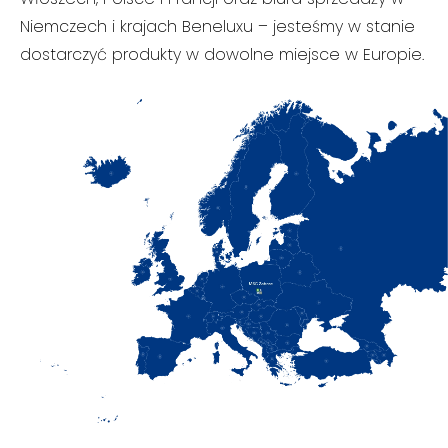
Niemczech i krajach Beneluxu – jesteśmy w stanie
dostarczyć produkty w dowolne miejsce w Europie.